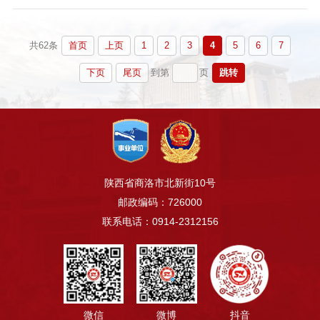
首页
上页
1
2
3
4
5
6
7
共62条
下页
尾页
跳转
到第
页
陕西省商洛市北新街10号
邮政编码：726000
联系电话：0914-2312156
微信
微博
抖音