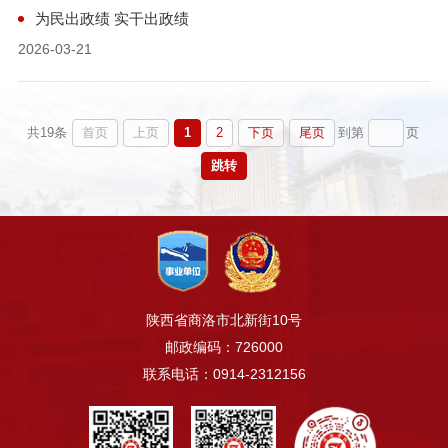
为民出政绩 实干出政绩
2026-03-21
首页
上页
1
2
下页
尾页
共19条
到第
页
跳转
陕西省商洛市北新街10号
邮政编码：726000
联系电话：0914-2312156