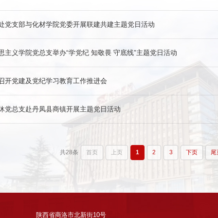
处党支部与化材学院党委开展联建共建主题党日活动
思主义学院党总支举办“学党纪 知敬畏 守底线”主题党日活动
召开党建及党纪学习教育工作推进会
休党总支赴丹凤县商镇开展主题党日活动
共28条
首页
上页
1
2
3
下页
尾
陕西省商洛市北新街10号