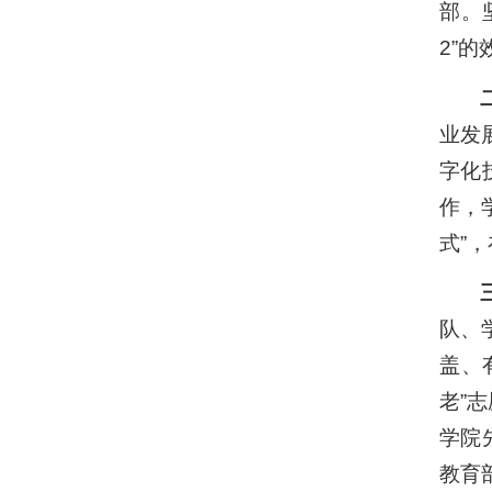
部。
2”的
业发
字化
作，
式”
队、
盖、
老”
学院
教育