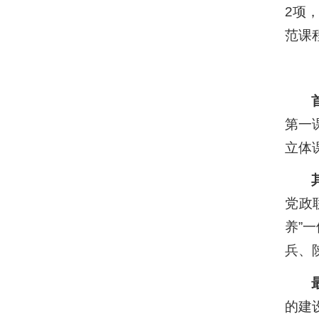
2项
范课
第一
立体
党政
养”
兵、
的建