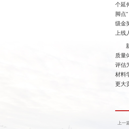
个延
脚点
级金
上线
质量
评估
材料
更大
上一