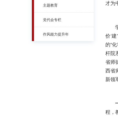
才为
主题教育
党代会专栏
作风能力提升年
价‘
的“
杆院
省师
西省
新领
程，