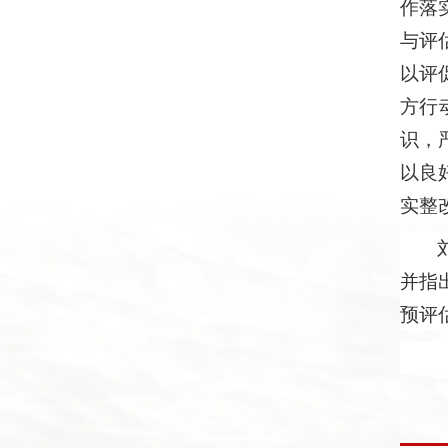
作落
与评
以评
方行
识，
以良
实整
并指
预评