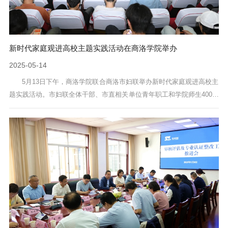
新时代家庭观进高校主题实践活动在商洛学院举办
2025-05-14
5月13日下午，商洛学院联合商洛市妇联举办新时代家庭观进高校主
题实践活动。市妇联全体干部、市直相关单位青年职工和学院师生400余
人共同学习《习近平关于注重家庭家教家风建设论述摘编》相关篇目。
校地合作共建“商洛市新时代家庭观培育基地”，向全市人民群众发出《构
建新时代家庭观 创造健康幸福生活》倡议书。商洛学院校长权雅宁教授
作“弘扬优良家风 涵养幸福家庭—女性力量的文化与时代重构”专题讲
座。市妇联主席胡燕梅...