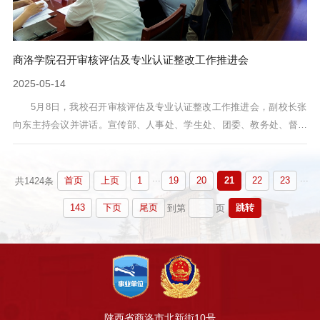
商洛学院召开审核评估及专业认证整改工作推进会
2025-05-14
5月8日，我校召开审核评估及专业认证整改工作推进会，副校长张
向东主持会议并讲话。宣传部、人事处、学生处、团委、教务处、督导
与评估中心、国际合作与交流处、资产管理处、信息化建设与管理处负
责人，各二级院(部)党政负责人参加会议。会议强调了审核评估和专业认
...
...
证整改工作的重要性。各单位要严格按照整改方案，对标认证专家反馈
首页
上页
1
19
20
21
22
23
共1424条
问题等推进整改工作，要将工作“做在日常 抓在经常”，主动思考谋划审
143
下页
尾页
跳转
到第
页
核评估、专业认证整改工作...
陕西省商洛市北新街10号