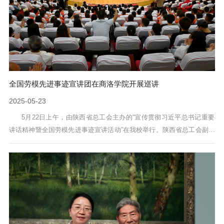
全国劳模先进事迹宣讲团在商洛学院开展巡讲
2025-05-23
5月22日上午，由陕西省总工会主办的“宣传贯彻习近平总书记重要
讲话精神暨全国劳模先进事迹宣讲活动”在我校举行。陕西省总工会副主
席、党组成员王永岗，校党委副书记刘宝盈出席活动。商洛市总工会党
组副书记、常务副主席阮景霞主持活动。王永岗传达了习近平总书记在
庆祝中华全国总工会成立100周年暨全国劳动模范和先进工作者表彰大会
上的重要讲话精神。他强调，习近平总书记的重要讲话对工会组织以及
新时代工运事业发展具有重...