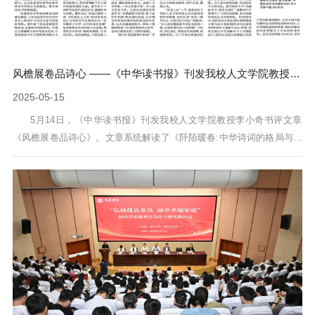
风檐展卷品诗心 ——《中华读书报》刊发我校人文学院教授李小奇书评文章
2025-05-15
5月14日，《中华读书报》刊发我校人文学院教授李小奇书评文章
《风檐展卷品诗心》。文章系统解读了《阡陌暖春:中华诗词的格局与文
脉》一书的逻辑脉络，分享了阅读本书的心得体悟，深入阐释了书中蕴
含的家国格局和生命哲思。《阡陌暖春:中华诗词的格局与文脉》一书，
是我校张志昌教授近期出版的新书。全书共分十一个章节，从多元角度
对浩如烟海的中华诗词进行了精彩阐释，于娓娓道来中带领读者徜徉诗
歌长河，在清风明月间一同体悟...