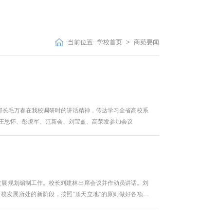
当前位置:
学校首页
>
商苑要闻
部部长毛万春在我校调研时的讲话精神，传达学习全省高校系
员王思怀、彭虎军、范新会、刘宝盈、高荣发参加会议
事业发展规划编制工作。校长刘建林出席会议并作动员讲话。刘
校发展所处的新阶段，按照“顶天立地”的原则做好各项工