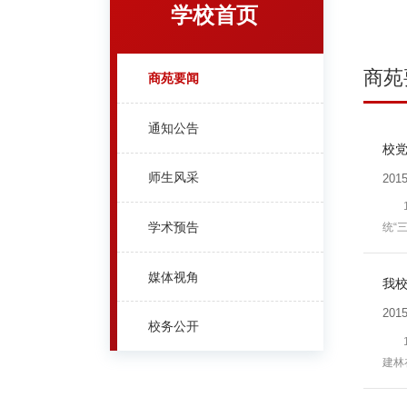
学校首页
商苑
商苑要闻
通知公告
校党
师生风采
2015
学术预告
统“
媒体视角
我校
2015
校务公开
建林
作，