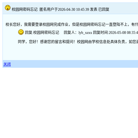
校园网密码忘记
匿名用户于2026-04-30 10:45:39 发表
已回复
校长您好，我需要登录校园网完成作业，但是校园网密码忘记一直登陆不上，有
回复:校园网密码忘记 回复人：lyb_xzxx 回复时间:2026-05-08 08:35:4
同学，您好！感谢您的留言和提问！校园网由学校信息处具体负责，如您遇到
关闭